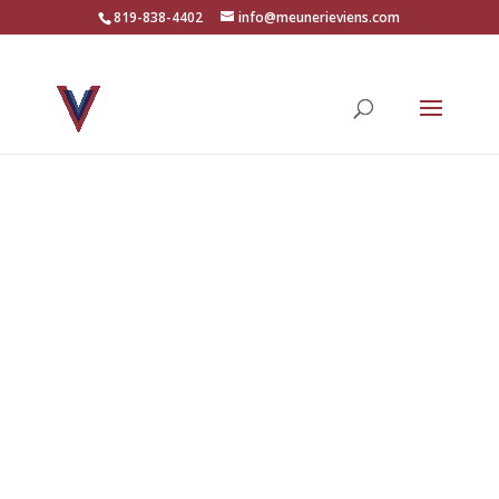
819-838-4402
info@meunerieviens.com
Joignez-vous à
notre équipe!
Tu es prêt à sortir de ta zone de confort,
pousser tes limites et apprendre de
nouvelles choses, alors vient portez ton c.v.,
on a l’emploi pour toi!