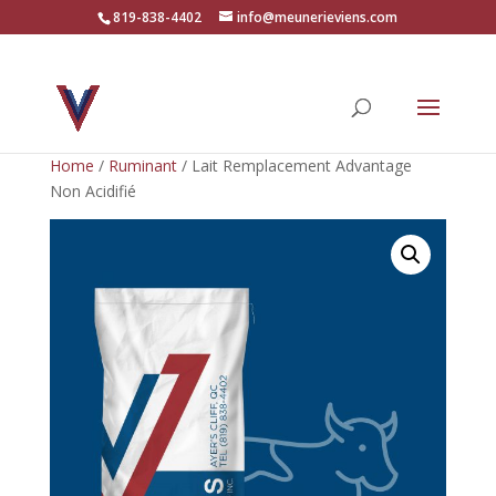
819-838-4402
info@meunerieviens.com
Home
/
Ruminant
/ Lait Remplacement Advantage
Non Acidifié