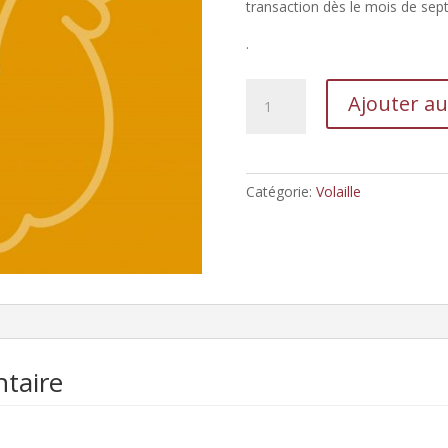
transaction dès le mois de se
.
quantité
Ajouter au
de
Moulée
Début
Poussin
Catégorie:
Volaille
taire